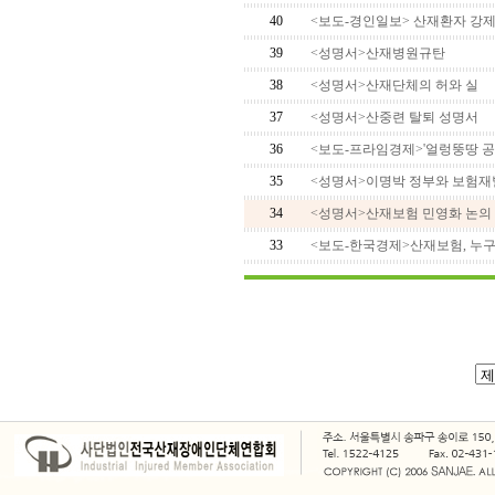
40
<보도-경인일보> 산재환자 강제
39
<성명서>산재병원규탄
38
<성명서>산재단체의 허와 실
37
<성명서>산중련 탈퇴 성명서
36
<보도-프라임경제>'얼렁뚱땅 공청
35
<성명서>이명박 정부와 보험재벌
34
<성명서>산재보험 민영화 논의
33
<보도-한국경제>산재보험, 누구