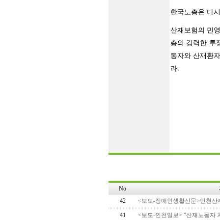
한국노총은 다시
산재보험의 민영
총의 강력한 투
동자와 산재환자
라.
No
42
<보도-장애인생활신문>인천산재병
41
<보도-인천일보> "산재노동자 