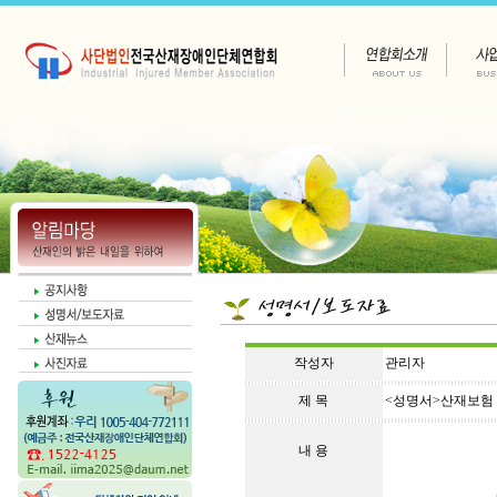
작성자
관리자
제 목
<성명서>산재보험 
내 용