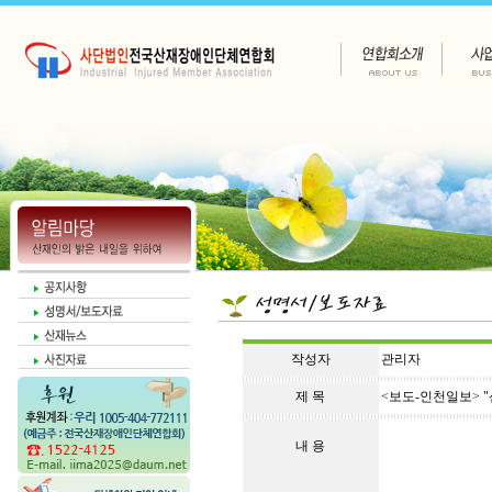
작성자
관리자
제 목
<보도-인천일보> 
내 용