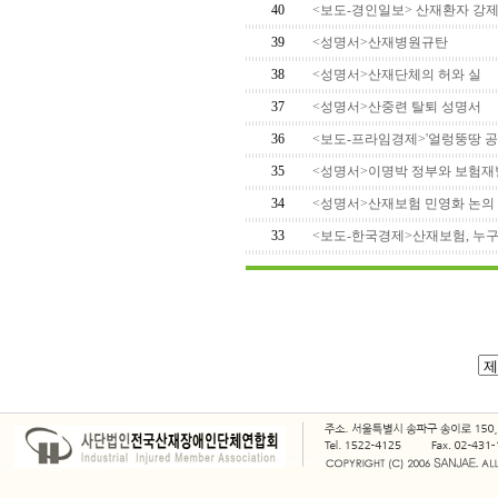
40
<보도-경인일보> 산재환자 강제
39
<성명서>산재병원규탄
38
<성명서>산재단체의 허와 실
37
<성명서>산중련 탈퇴 성명서
36
<보도-프라임경제>'얼렁뚱땅 공청
35
<성명서>이명박 정부와 보험재벌
34
<성명서>산재보험 민영화 논의
33
<보도-한국경제>산재보험, 누구